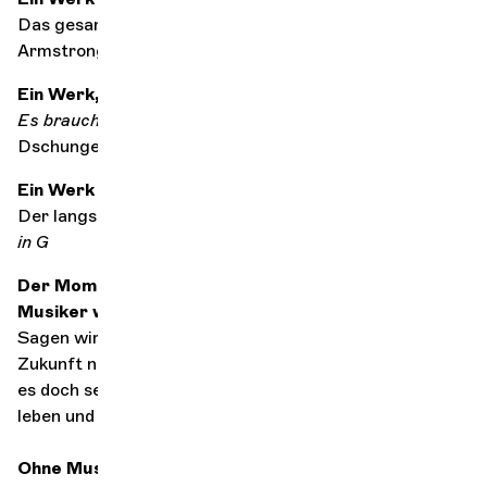
Das gesamte Album von Ella Fitzgerald und Louis
Armstrong,
Ella and Louis
Ein Werk, um mit dem richtigen Fuß aufzustehen
Es braucht nicht viel, um glücklich zu sein,
Das
Dschungelbuch von Walt Disney
Ein Werk zur Rettung der Welt
Der langsame Satz aus Maurice Ravels
Klavierkonzert
in G
Der Moment,
in dem
du gesagt hast:
"
Ich will
Musiker werden
"
Sagen wir es so: In einem Alter, in dem man über seine
Zukunft nachdenken muss, habe ich mir gedacht, dass
es doch sehr schön wäre, von meiner Leidenschaft zu
leben und Berufsmusiker zu werden.
Ohne Musik wäre das Leben ...