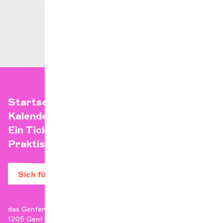
Startseite
Kalender
Ein Ticket kaufen
Praktische Infos
Sich für den Newsletter anmelden
das Genfer Kammerorchester
1205 Genf