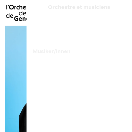
FR
|
EN
|
ES
|
Orchestre et musiciens
Startseite
Wer sind wir?
Künstlerische Leitung
Kalender
Musiker/innen
Ein Ticket kaufen
Assoziierte Künstlerinnen und Künstler
Praktische Infos
Preis des OCG
Erkunden
Die Konzert-Gazette
Kulturelle Teilhabe