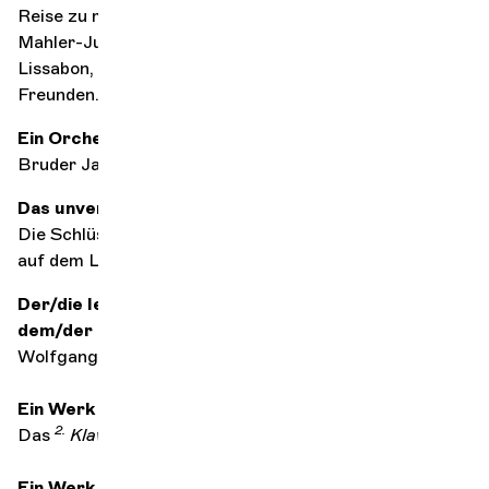
Reise zu machen... Es war mein erstes Projekt mit dem
Mahler-Jugendorchester, im Gulbenkian-Auditorium in
Lissabon, umgeben von wunderbaren Freundinnen und
Freunden. Es war wunderbar!
Ein Orchesterzug, der dir immer widerstanden hat?
Bruder Jakob
Das unverzichtbare Accessoire in deinem Etui?
Die Schlüssel zum Familienhaus in Tourraine, mitten
auf dem Land. Perfekt, um neue Energie zu tanken.
Der/die lebende oder vergangene Komponist/in, mit
dem/der du gerne einen Abend verbringen würdest
Wolfgang Amadeus Mozart
Ein Werk zum Trösten
2.
Das
Klavierkonzert
von Camille Saint-Saëns
Ein Werk zum Verführen