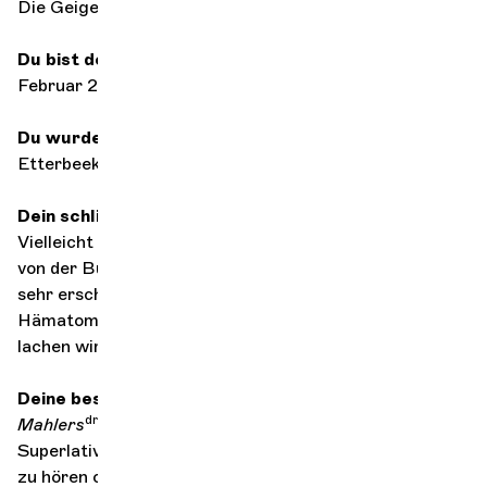
Die Geige
Du bist dem Orchester beigetreten
Februar 2025
Du wurdest in
Etterbeek in Belgien
geboren
Dein schlimmster Moment auf der Bühne
Vielleicht der Moment, als ein Freund mit seinem Stuhl
von der Bühne ins Parkett gefallen ist, alle haben sich
sehr erschreckt! Zum Glück kam er mit ein paar
Hämatomen davon, aber es war nichts Ernstes. Jetzt
lachen wir darüber!
Deine beste Erinnerung an ein Konzert
dritte
Mahlers
Symphonie
,
die Symphonie der
Superlative, die längste, eine der monumentalsten... Sie
zu hören oder zu spielen bedeutet, eine überwältigende