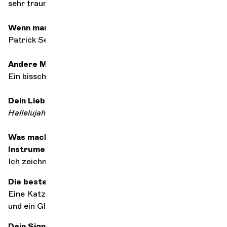
sehr traurig
Wenn man nur einen Komponisten behalten sollte
Patrick Sébastien
Andere Musikstile
Ein bisschen von allem
Dein Lieblingsstück von allen Stücken
Hallelujah
von Jeff Buckley
Was machst du, wenn du nicht gerade dein
Instrument spielst
Ich zeichne
Die beste Begleitung zum Musikhören?
Eine Katze auf dem Schoß, ein 18 Monate alter County
und ein Glas süffigen Rotwein.
Dein Signature
Dish